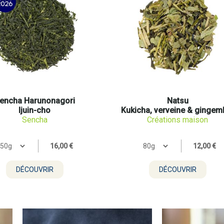
encha Harunonagori
Natsu
Ijuin-cho
Kukicha, verveine & gingem
Sencha
Créations maison
16,00 €
12,00 €
DÉCOUVRIR
DÉCOUVRIR