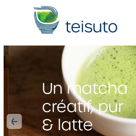
teisuto
Un matcha
créatif, pur
& latte