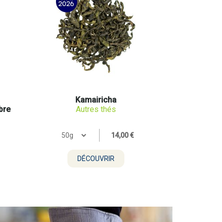
Kamairicha
bre
Autres thés
14,00 €
DÉCOUVRIR