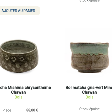
Stock épuisé
tcha Mishima chrysanthème
Bol matcha gris-vert Min
Chawan
Chawan
Bols
Bols
Stock épuisé
Pièce
88,00 €