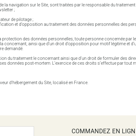
la navigation sur le Site, sont traitées par le responsable du traitement
sletter ;
cateur de pilotage ;
ification et d’opposition au traitement des données personnelles des p
la protection des données personnelles, toute personne concernée par le 
la concernant, ainsi que d’un droit d’opposition pour motif légitime et 
être demandé.
itation du traitement le concernant ainsi que d’un droit de formuler des di
ses données post-mortem. L’exercice de ces droits s’effectue par tout m
eur d’hébergement du Site, localisé en France.
 UTILES
COMMANDEZ EN LIGN