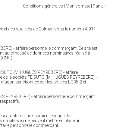
Conditions générales
|
Mon compte
|
Panier
ce et des sociétés de Colmar, sous le numéro A 911
BERE) - affaire personnelle commerçant. Ce site est
tement automatisé de données nominatives réalisé à
 (CNIL).
é TEISUTO (M. HUGUES PEYREBERE) - affaire
lable de la société TEISUTO (M. HUGUES PEYREBERE) -
efaçon sanctionnée par les articles L.335-2 et
UGUES PEYREBERE) - affaire personnelle commerçant
respectifs.
réseau Internet ne sauraient engager la
s du site web ne peuvent mettre en place un
affaire personnelle commerçant.