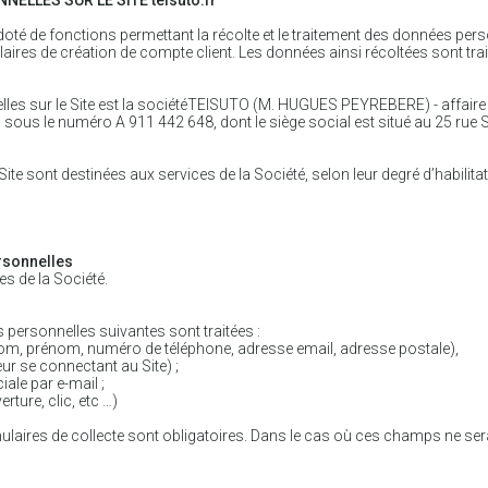
ELLES SUR LE SITE teisuto.fr
t doté de fonctions permettant la récolte et le traitement des données pers
ulaires de création de compte client. Les données ainsi récoltées sont tr
les sur le Site est la sociétéTEISUTO (M. HUGUES PEYREBERE) - affaire 
 sous le numéro A 911 442 648, dont le siège social est situé au 25 ru
ite sont destinées aux services de la Société, selon leur degré d’habilit
rsonnelles
es de la Société.
s personnelles suivantes sont traitées :
é, nom, prénom, numéro de téléphone, adresse email, adresse postale),
ur se connectant au Site) ;
ale par e-mail ;
rture, clic, etc …)
aires de collecte sont obligatoires. Dans le cas où ces champs ne seraie