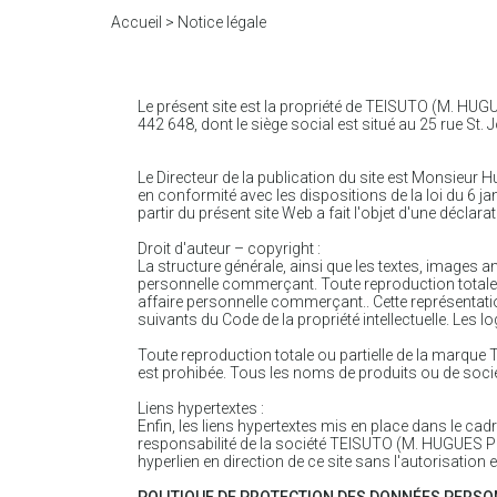
Accueil
>
Notice légale
Le présent site est la propriété de TEISUTO (M. HU
442 648, dont le siège social est situé au 25 rue St
Le Directeur de la publication du site est Monsieu
en conformité avec les dispositions de la loi du 6 ja
partir du présent site Web a fait l'objet d'une décla
Droit d'auteur – copyright :
La structure générale, ainsi que les textes, image
personnelle commerçant. Toute reproduction totale o
affaire personnelle commerçant.. Cette représentati
suivants du Code de la propriété intellectuelle. Les l
Toute reproduction totale ou partielle de la marq
est prohibée. Tous les noms de produits ou de sociét
Liens hypertextes :
Enfin, les liens hypertextes mis en place dans le cad
responsabilité de la société TEISUTO (M. HUGUES PEY
hyperlien en direction de ce site sans l'autorisat