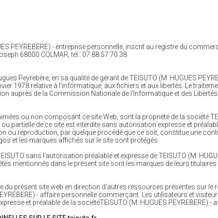
GUES PEYREBERE) - entreprise personnelle,
inscrit au registre du commer
. Joseph 68000 COLMAR, tél.: 07.88.57.70.38
r Hugues Peyrebère, en sa qualité de gérant de TEISUTO (M. HUGUES PEYRE
nvier 1978 relative à l'informatique, aux fichiers et aux libertés. Le trai
ration auprès de la Commission Nationale de l'Informatique et des Libertés
s animées ou non composant ce site Web, sont la propriété de la sociét
u partielle de ce site est interdite sans autorisation expresse et préa
on ou reproduction, par quelque procédé que ce soit, constitue une contr
ogos et les marques affichés sur le site sont protégés.
ue TEISUTO sans l'autorisation préalable et expresse de TEISUTO (M. H
és mentionnés dans le présent site sont les marques de leurs titulaires 
re du présent site web en direction d'autres ressources présentes sur le 
REBERE) - affaire personnelle commerçant. Les utilisateurs et visiteur
ion expresse et préalable de la sociétéTEISUTO (M. HUGUES PEYREBERE) - 