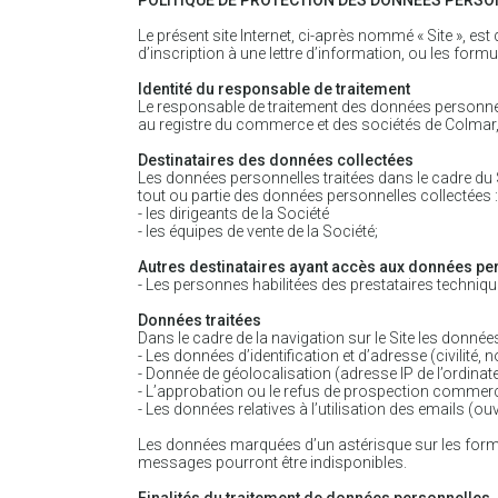
POLITIQUE DE PROTECTION DES DONNÉES PERSONN
Le présent site Internet, ci-après nommé « Site », es
d’inscription à une lettre d’information, ou les form
Identité du responsable de traitement
Le responsable de traitement des données personnel
au registre du commerce et des sociétés de Colmar,
Destinataires des données collectées
Les données personnelles traitées dans le cadre du S
tout ou partie des données personnelles collectées :
- les dirigeants de la Société
- les équipes de vente de la Société;
Autres destinataires ayant accès aux données pe
- Les personnes habilitées des prestataires techniqu
Données traitées
Dans le cadre de la navigation sur le Site les donnée
- Les données d’identification et d’adresse (civilit
- Donnée de géolocalisation (adresse IP de l’ordinate
- L’approbation ou le refus de prospection commerci
- Les données relatives à l’utilisation des emails (ouve
Les données marquées d’un astérisque sur les formul
messages pourront être indisponibles.