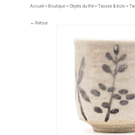
Accueil
>
Boutique
>
Objets du thé
>
Tasses & bols
>
Ta
← Retour