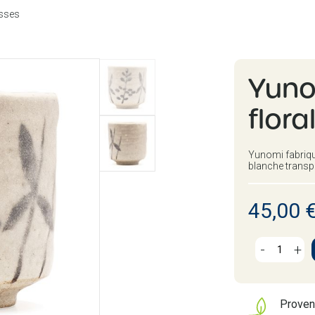
sses
Yuno
flora
Yunomi fabriqué
blanche transp
45,00 
-
+
Prove