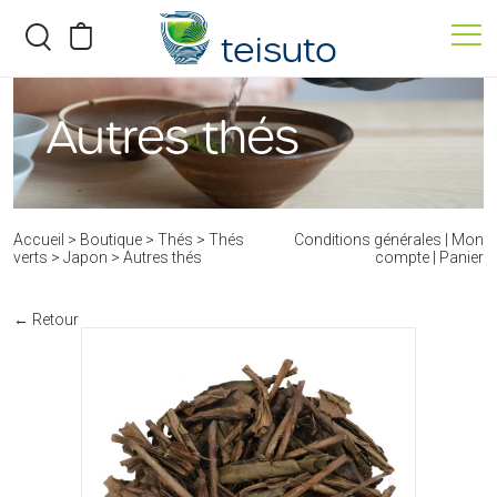
teisuto
BOUTIQUE
Autres thés
ATELIERS
QUI SOMMES-NOUS ?
Accueil
>
Boutique
>
Thés
>
Thés
Conditions générales
|
Mon
verts
>
Japon
>
Autres thés
compte
|
Panier
← Retour