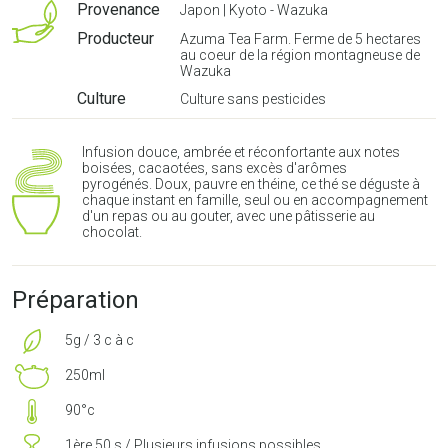
Provenance
Japon | Kyoto - Wazuka
Producteur
Azuma Tea Farm. Ferme de 5 hectares
au coeur de la région montagneuse de
Wazuka
Culture
Culture sans pesticides
Infusion douce, ambrée et réconfortante aux notes
boisées, cacaotées, sans excès d'arômes
pyrogénés. Doux, pauvre en théine, ce thé se déguste à
chaque instant en famille, seul ou en accompagnement
d'un repas ou au gouter, avec une pâtisserie au
chocolat.
Préparation
5g / 3 c à c
250ml
90°c
1ère 50 s / Plusieurs infusions possibles